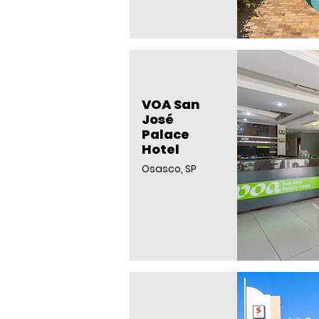
VOA San
José
Palace
Hotel
Osasco, SP