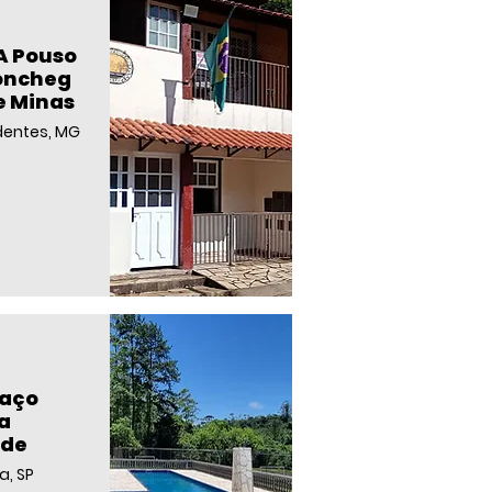
A Pouso
oncheg
e Minas
dentes, MG
paço
la
rde
a, SP