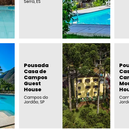
Serra, ES
Pousada
Po
Casa de
Cas
Campos
Ca
Guest
Mo
House
Ho
Campos do
Cam
Jordão, SP
Jord