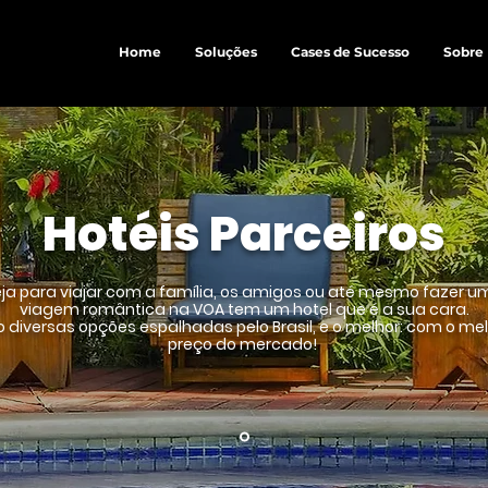
Home
Soluções
Cases de Sucesso
Sobre
Hotéis Parceiros
ja para viajar com a família, os amigos ou até mesmo fazer 
viagem romântica na VOA tem um hotel que é a sua cara.
 diversas opções espalhadas pelo Brasil, e o melhor: com o me
preço do mercado!