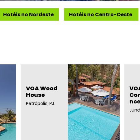
Hotéis no Nordeste
Hotéis no Centro-Oeste
VOA Wood
VO
House
Co
nce
Petrópolis, RJ
Jundi