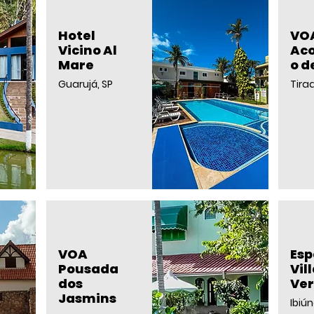
Hotel
VO
Vicino Al
Ac
Mare
o d
Guarujá, SP
Tira
VOA
Es
Pousada
Vil
dos
Ve
Jasmins
Ibiún