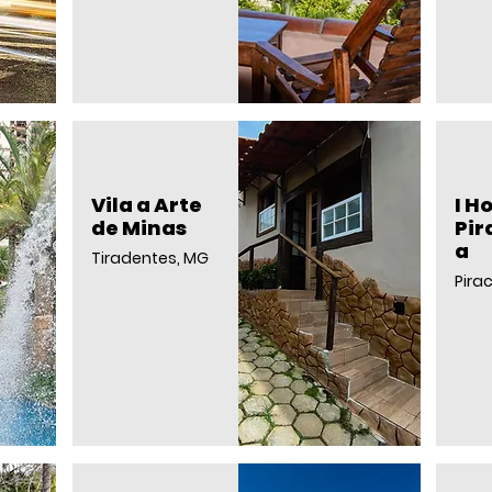
Vila a Arte
I H
de Minas
Pir
a
Tiradentes, MG
Pira