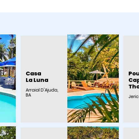
Casa
Po
La Luna
Cap
Th
Arraial D'Ajuda,
BA
Jeri