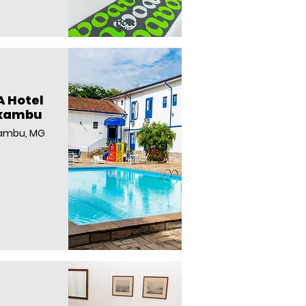
 Hotel
xambu
ambu, MG