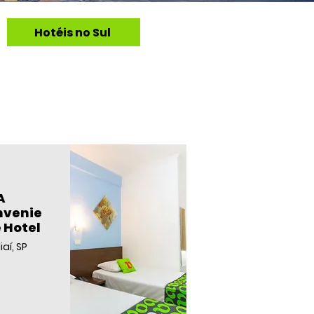
Hotéis no Sul
A
nvenie
 Hotel
aí, SP