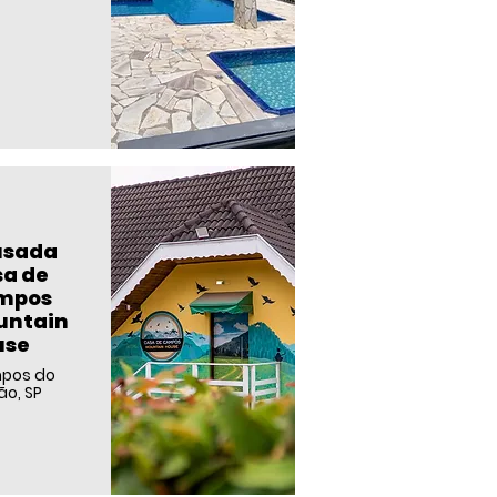
usada
a de
mpos
untain
use
pos do
ão, SP