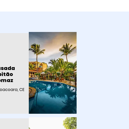
usada
itão
omaz
coacoara, CE