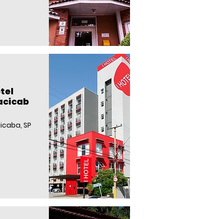
otel
acicab
cicaba, SP