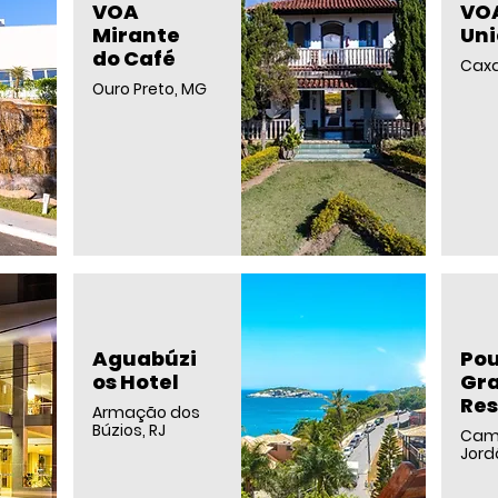
VOA
VOA
Mirante
Un
do Café
Cax
Ouro Preto, MG
Aguabúzi
Po
os Hotel
Gr
Res
Armação dos
Búzios, RJ
Cam
Jord