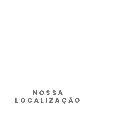
Aceita os principais cartões de
crédito
Serviço de limpeza diário
Recepção 24 horas
Estacionamento Gratuito
Wifi Gratuito
NOSSA
LOCALIZAÇÃO