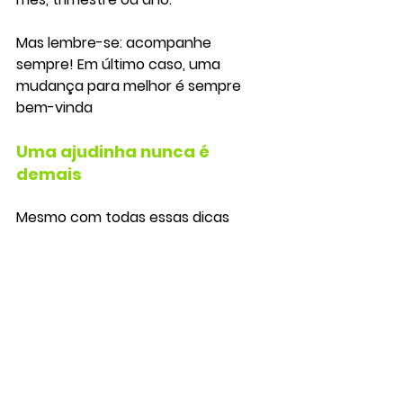
Mas lembre-se: 
acompanhe 
sempre
! Em último caso, uma 
mudança
 para melhor é sempre 
bem-vinda
Uma ajudinha nunca é 
demais
Mesmo com todas essas dicas 
anteriores, montar uma estratégia 
de vendas para um hotel exige 
inteligência comercial
 e 
prática no 
nicho.
Contar com a ajuda de profissionais 
com a 
visibilidade total do mercado 
hoteleiro atual
 pode significar muito 